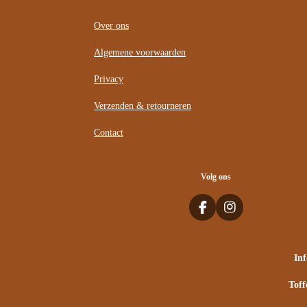
Klantenservice
Over ons
Algemene voorwaarden
Privacy
Verzenden & retourneren
Contact
Volg ons
F
I
a
n
c
s
e
t
In
b
a
o
g
Toff
o
r
k
a