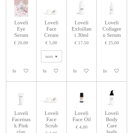
Loveli
Loveli
Loveli
Loveli
Eye
Face
Exfoillan
Collagee
Serum
Cream
t 30ml
n Serum
€ 20,00
€ 5,00
€ 17,50
€ 25,00
In winkelwagen
In winkelwagen
In winkelwagen
In winkelwagen
Loveli
Loveli
Loveli
Loveli
Facemas
Face
Face Oil
Body
k Pink
Scrub
Care
€ 4,00
clay
body