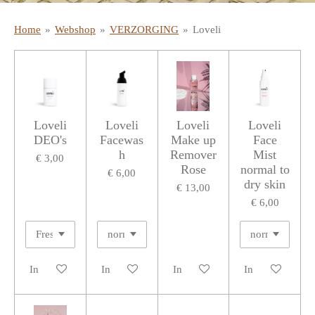
Home
»
Webshop
»
VERZORGING
»
Loveli
Loveli
Loveli
Loveli
Loveli
DEO's
Facewas
Make up
Face
h
Remover
Mist
€ 3,00
Rose
normal to
€ 6,00
dry skin
€ 13,00
€ 6,00
In winkelwagen
In winkelwagen
In winkelwagen
In winkelwagen