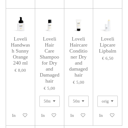
Loveli
Loveli
Loveli
Loveli
Handwas
Hair
Haircare
Lipcare
h Sunny
Care
Conditio
Lipbalm
Orange
Shampoo
ner Dry
€ 6,50
240 ml
for Dry
and
and
damaged
€ 8,00
Damaged
hair
hair
€ 5,00
€ 5,00
In winkelwagen
In winkelwagen
In winkelwagen
In winkelwagen