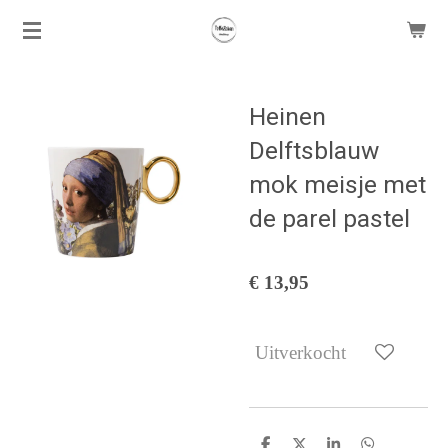
Ga
direct
naar
de
Heinen
hoofdinhoud
Delftsblauw
mok meisje met
de parel pastel
€ 13,95
Uitverkocht