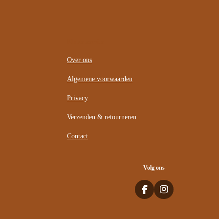
Klantenservice
Over ons
Algemene voorwaarden
Privacy
Verzenden & retourneren
Contact
Volg ons
F
I
a
n
c
s