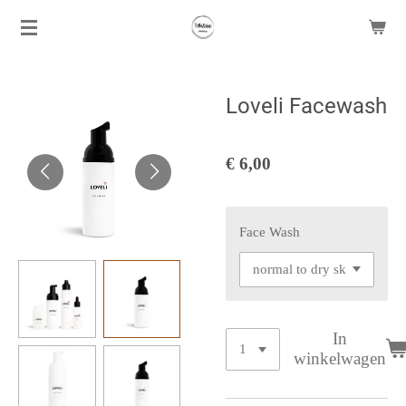
Ga
direct
naar
de
Loveli Facewash
hoofdinhoud
€ 6,00
Face Wash
In
winkelwagen