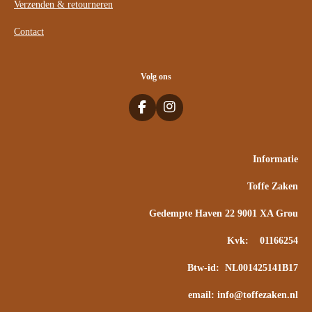
Verzenden & retourneren
Contact
Volg ons
F
I
a
n
c
s
e
t
Informatie
b
a
o
g
Toffe Zaken
o
r
k
a
m
Gedempte Haven 22 9001 XA Grou
Kvk: 01166254
Btw-id: NL001425141B17
email: info@toffezaken.nl