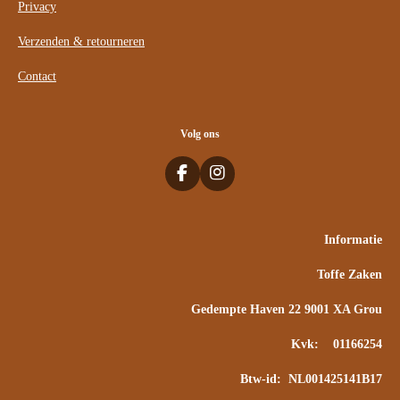
Privacy
Verzenden & retourneren
Contact
Volg ons
F
I
a
n
c
s
e
t
Informatie
b
a
o
g
Toffe Zaken
o
r
k
a
m
Gedempte Haven 22 9001 XA Grou
Kvk: 01166254
Btw-id: NL001425141B17